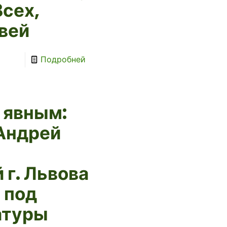
Всех,
вей
Подробней
 явным:
Андрей
 г. Львова
 под
атуры