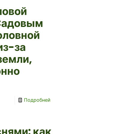
ловой
Садовым
оловной
из-за
земли,
онно
Подробней
снями: как