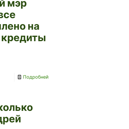
й мэр
все
лено на
и кредиты
Подробней
колько
дрей