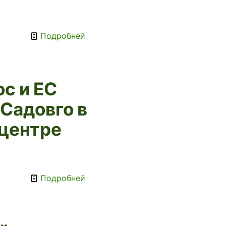
Подробней
с и ЕС
Садовго в
 центре
Подробней