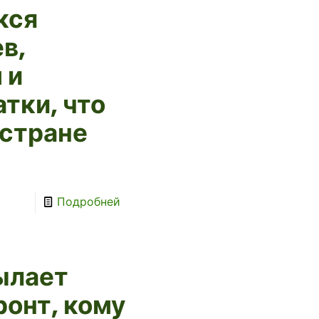
кся
в,
 и
тки, что
 стране
Подробней
ылает
ронт, кому