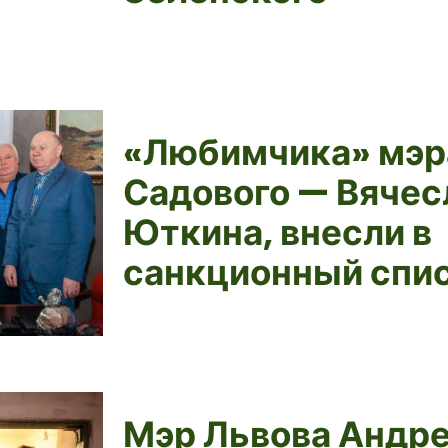
«Любимчика» мэр
Садового — Вячес
Юткина, внесли в
санкционный спи
Мэр Львова Андр