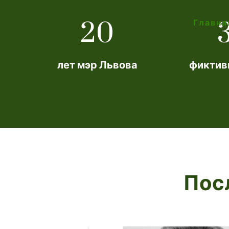
20
Главна
лет мэр Львова
фиктив
Пос