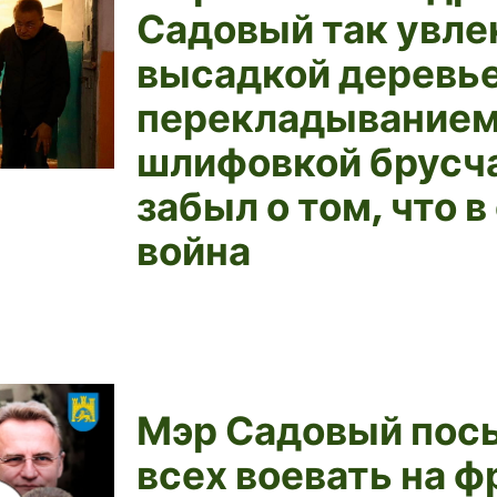
Садовый так увле
высадкой деревье
перекладыванием
шлифовкой брусча
забыл о том, что в
война
Мэр Садовый пос
всех воевать на ф