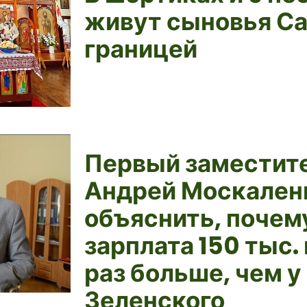
живут сыновья Са
границей
Первый заместит
Андрей Москаленк
объяснить, почем
зарплата 150 тыс. г
раз больше, чем у
Зеленского