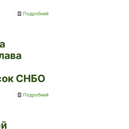
Подробней
а
лава
сок СНБО
Подробней
ей