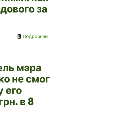
дового за
Подробней
ель мэра
о не смог
у его
рн. в 8