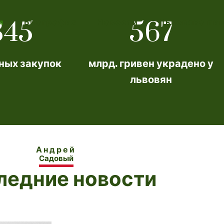
345
567
я
Биография
Новости
Львовяне пи
ных закупок
млрд. гривен украдено у
львовян
Андрей
Садовый
ледние новости