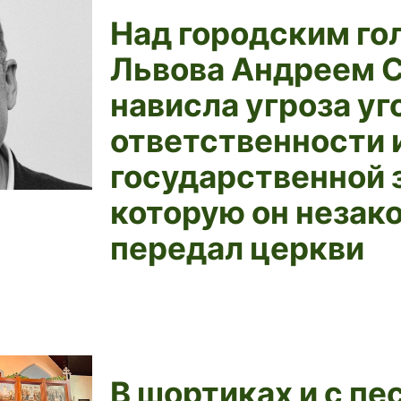
Над городским го
Львова Андреем 
нависла угроза уг
ответственности 
государственной 
которую он незак
передал церкви
В шортиках и с пе