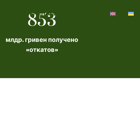
853
шут
Программа
Контакты
млдр. гривен получено
«откатов»