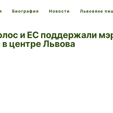
я
Биография
Новости
Львовяне пи
лос и ЕС поддержали мэр
 в центре Львова