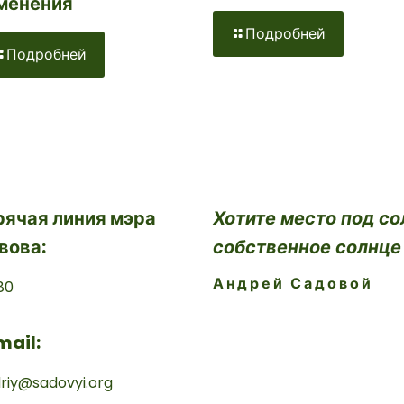
менения
Подробней
Подробней
рячая линия мэра
Хотите место под со
вова:
собственное солнце
Андрей Садовой
80
mail:
riy@sadovyi.org