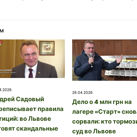
ом
4.2026
26.04.2026
дрей Садовый
Дело о 4 млн грн на
реписывает правила
лагере «Старт» снов
тиций: во Львове
сорвали: кто тормоз
товят скандальные
суд во Львове