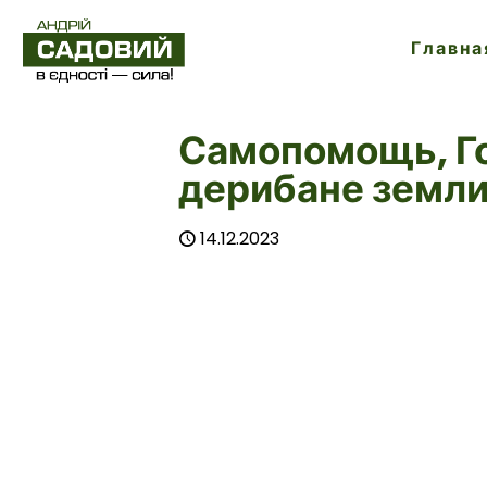
Главна
Самопомощь, Го
дерибане земли
14.12.2023