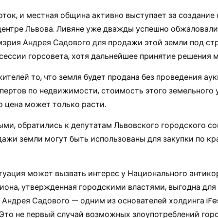
оток, и местная община активно выступает за создание
 центре Львова. Ливяне уже дважды успешно обжаловали
мэрия Андрея Садового для продажи этой земли под стр
сессии горсовета, хотя дальнейшее принятие решения 
телей то, что земля будет продана без проведения аук
пертов по недвижимости, стоимость этого земельного у
го цена может только расти.
ыми, обратились к депутатам Львовского городского со
дажи земли могут быть использованы для закупки по к
итуация может вызвать интерес у Национального антик
она, утвержденная городскими властями, выгодна для 
 Андрея Садового — одним из основателей холдинга iF
Это не первый случай возможных злоупотреблений горо