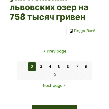
львовских озер на
758 тысяч гривен
Подробней
Prev page
1
2
3
4
5
6
7
8
9
Next page