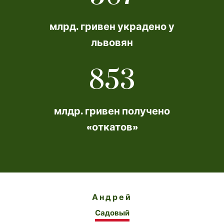
млрд. гривен украдено у
львовян
853
млдр. гривен получено
«откатов»
Андрей
Садовый