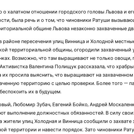
о о халатном отношении городского головы Львова и е
ости, была речь и о том, что чиновники Ратуши вызыва
ториальной общине Львова незаконно захваченные два 
 в районе пересечения улиц Винница и Холодной местны
ской территориальной общины, огородили захваченный
нках. Возможно, что там выращивают не только овощи,
 Активистка Валентина Полищук рассказала, что храбр
а их просила выяснить, что выращивают на захваченном 
ваченную территорию с целью проверки. Более того — 
беспокоить их в будущем.
вый, Любомир Зубач, Евгений Бойко, Андрей Москаленк
ют выполнение должностных обязанностей. В силу сво
гда жители улиц Холодная и Винница сообщили о захват
ой территории и навести порядок. Зато чиновники Рату