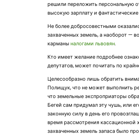
решили переложить персональную от
высокую зарплату и фантастические 
Не более добросовестными оказалис
захваченных земель, а наоборот — в
карманы
налогами львовян
.
Кто имеет желание подробнее ознак
депутатов, может почитать по край
Целесообразно лишь обратить внима
Полищук, что не может выполнить р
что земельные экспроприаторы обрат
Бегей сам придумал эту чушь, или е
законную силу в день его провозгл
время рассмотрения кассационной ж
захваченных земель запаса было про