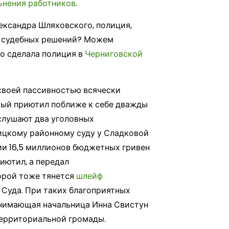
ьнения работников
.
ександра Шляховского, полиция,
я судебных решений? Можем
то сделала полиция в
Черниговской
своей пассивностью всячески
рый приютил поближе к себе дважды
 слушают два уголовных
лицкому районному суду у Сладковой
ии 16,5 миллионов бюджетных гривен
иютил, а передал
торой тоже тянется
шлейф
 Суда. При таких благоприятных
понимающая начальница Инна Свистун
территориальной громады.