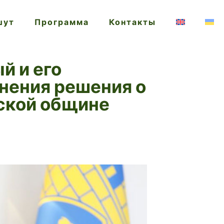
шут
Программа
Контакты
й и его
нения решения о
ской общине