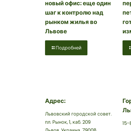
пе
новый офис: еще один
пе
шаг к контролю над
го
рынком жилья во
из
Львове
Подробней
Адрес:
Го
Ль
Львовский городской совет.
пл. Рынок, 1, каб. 209
15-
Львов, Украина, 79008