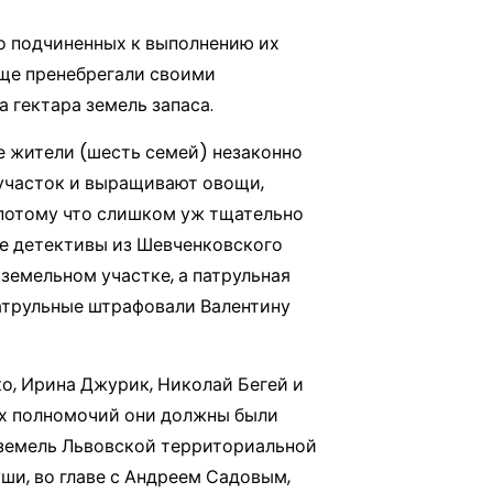
го подчиненных к выполнению их
юще пренебрегали своими
гектара земель запаса.
е жители (шесть семей) незаконно
 участок и выращивают овощи,
 потому что слишком уж тщательно
ые детективы из Шевченковского
земельном участке, а патрульная
патрульные штрафовали Валентину
о, Ирина Джурик, Николай Бегей и
их полномочий они должны были
е земель Львовской территориальной
ши, во главе с Андреем Садовым,