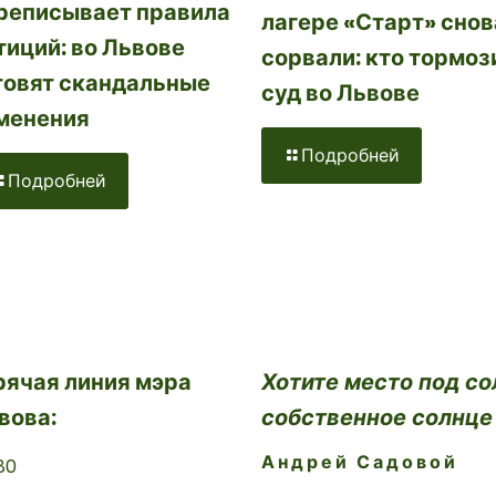
реписывает правила
лагере «Старт» снов
тиций: во Львове
сорвали: кто тормоз
товят скандальные
суд во Львове
менения
Подробней
Подробней
рячая линия мэра
Хотите место под со
вова:
собственное солнце
Андрей Садовой
80