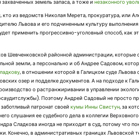
 захваченных земель запаса, а тоже и
незаконного увол
 кто из ведомств Николая Мерета, прокуратура, или Ал
дителю Львова и его подчиненным культуру выполнени
будет применить прогрессивно-уголовный способ, как э
иков Шевченковской районной администрации, которые 
ьной земли, а персонально и об Андрее Садовом, кото
ладкову
, в отношении которой в Галицком суде Львова
овских озер и подделке документов. А на подходе к Га
производство о растранжиривании в управлении эколог
осаудитслужбы). Поэтому Андрей Садовый не просто пр
 заботливый патронат своей
кумы Инны Свистун
, за ко
его слушания ее судебного дела в коллегии Верховного
ндра Сладкова иногда не приходит в суд, потому что 
ки. Конечно, в административных границах Львовской 