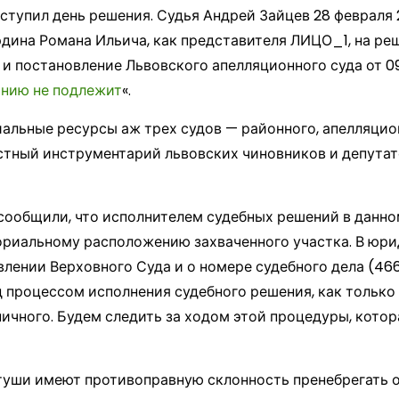
аступил день решения. Судья Андрей Зайцев 28 февраля 
дина Романа Ильича, как представителя ЛИЦО_1, на р
да и постановление Львовского апелляционного суда от 0
нию не подлежит
«.
альные ресурсы аж трех судов — районного, апелляцио
стный инструментарий львовских чиновников и депутато
сообщили, что исполнителем судебных решений в данно
ориальному расположению захваченного участка. В юр
лении Верховного Суда и о номере судебного дела (466
д процессом исполнения судебного решения, как тольк
чного. Будем следить за ходом этой процедуры, котор
туши имеют противоправную склонность пренебрегать 