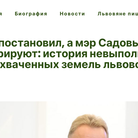
я
Биография
Новости
Львовяне пи
постановил, а мэр Садовы
рируют: история невыпол
хваченных земель львов