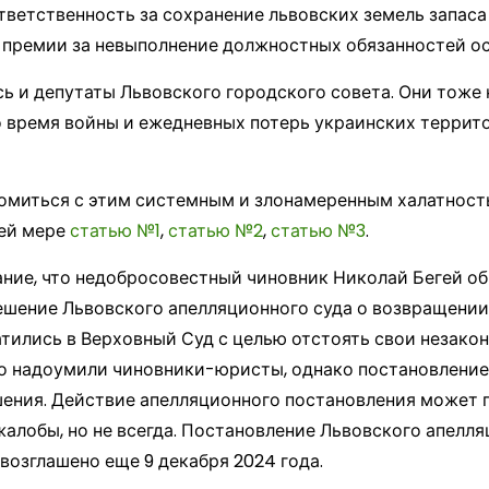
ветственность за сохранение львовских земель запаса
премии за невыполнение должностных обязанностей ост
ь и депутаты Львовского городского совета. Они тоже 
о время войны и ежедневных потерь украинских террит
омиться с этим системным и злонамеренным халатност
ней мере
статью №1
,
статью №2
,
статью №3
.
ние, что недобросовестный чиновник Николай Бегей о
ешение Львовского апелляционного суда о возвращении
ились в Верховный Суд с целью отстоять свои незакон
го надоумили чиновники-юристы, однако постановление
ашения. Действие апелляционного постановления может
алобы, но не всегда. Постановление Львовского апелля
возглашено еще 9 декабря 2024 года.