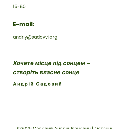
15-80
E-mail:
andriy@sadovyi.org
Хочете місце під сонцем –
створіть власне сонце
Андрій Садовий
©2026 Садовий Андрій Іванович | Останні