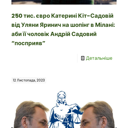
250 тис. євро Катерині Кіт-Садовій
від Уляни Яринич на шопінг в Мілані:
аби її чоловік Андрій Садовий
“посприяв”
Детальніше
12 Листопада, 2023