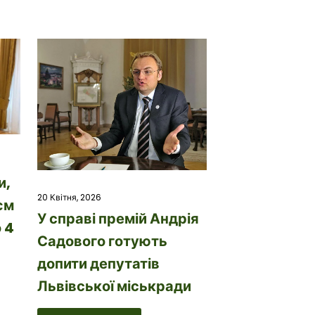
и,
20 Квітня, 2026
єм
У справі премій Андрія
 4
Садового готують
допити депутатів
Львівської міськради