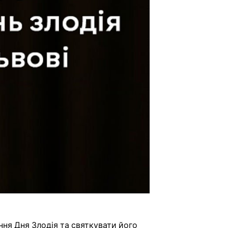
ання Дня Злодія та святкувати його