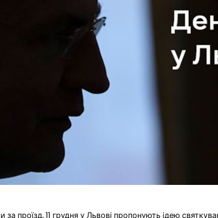
 за проїзд, 11 грудня у Львові пропонують ідею святкув