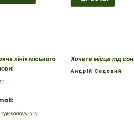
ряча лінія міського
Хочете місце під со
лови:
Андрій Садовий
80
mail:
riy@sadovyi.org