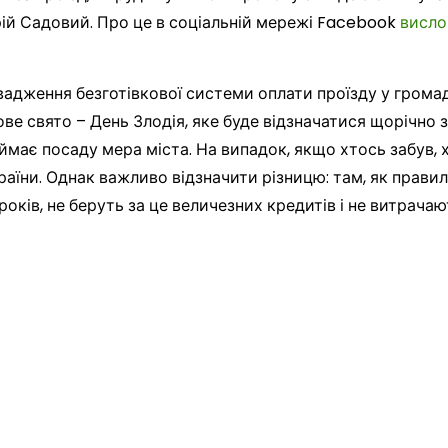
ій Садовий. Про це в соціальній мережі Facebook
висло
вадження безготівкової системи оплати проїзду у грома
е свято – День Злодія, яке буде відзначатися щорічно з 1
ймає посаду мера міста. На випадок, якщо хтось забув, х
раїни. Однак важливо відзначити різницю: там, як правил
років, не беруть за це величезних кредитів і не витрачаю