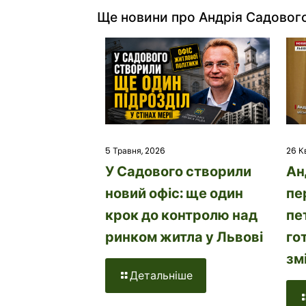
Ще новини про Андрія Садовог
26 К
5 Травня, 2026
Ан
У Садового створили
пе
новий офіс: ще один
пе
крок до контролю над
го
ринком житла у Львові
зм
Детальніше