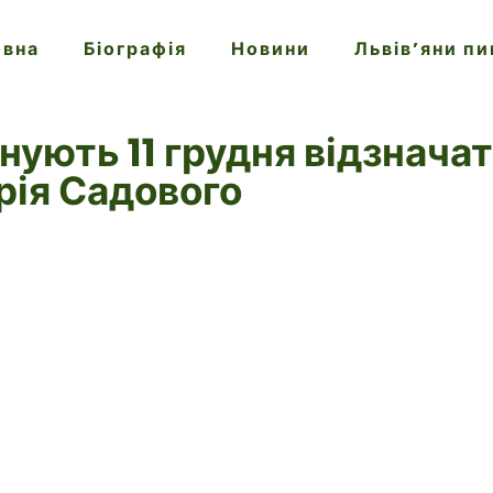
овна
Біографія
Новини
Львів’яни п
нують 11 грудня відзначат
рія Садового