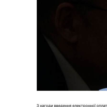
З нагоди введення електронної оплати