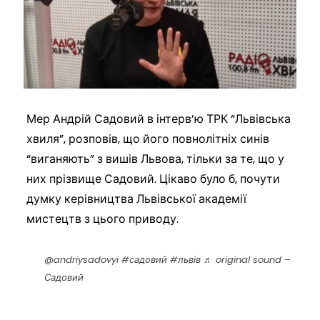
Мер Андрій Садовий в інтерв’ю ТРК “Львівська
хвиля”, розповів, що його повнолітніх синів
“виганяють” з вишів Львова, тільки за те, що у
них прізвище Садовий. Цікаво було б, почути
думку керівництва Львівської академії
мистецтв з цього приводу.
@andriysadovyi
#садовий
#львів
♬ original sound –
Садовий