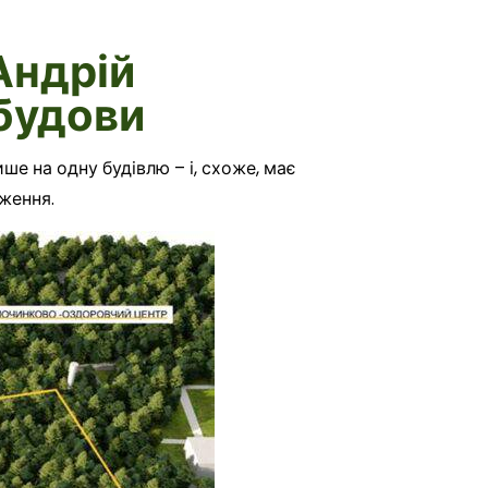
Андрій
абудови
е на одну будівлю – і, схоже, має
ження.