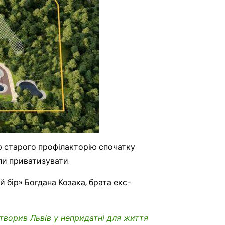
ю старого профілакторію спочатку
ли приватизувати.
й бір» Богдана Козака, брата екс-
ворив Львів у непридатні для життя