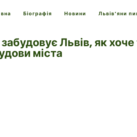
овна
Біографія
Новини
Львів’яни п
забудовує Львів, як хоче 
удови міста