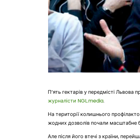
П’ять гектарів у передмісті Львова 
журналісти NGL.media
.
На території колишнього профілактор
жодних дозволів почали масштабне б
Але після його втечі з країни, перейш