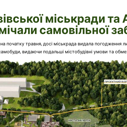
івської міськради та 
мічали самовільної з
на початку травня, досі міськрада видала погодження лиш
амобуди, видаючи подальші містобудівні умови та обме