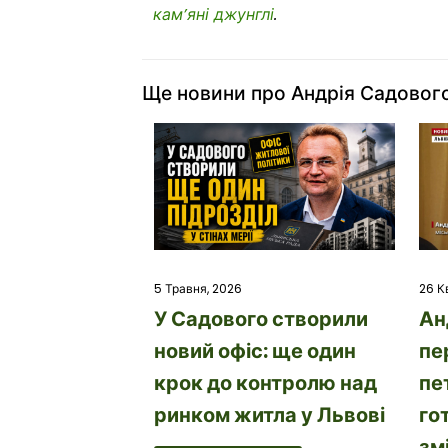
кам’яні джунглі
.
Ще новини про Андрія Садовог
26 К
5 Травня, 2026
Ан
У Садового створили
пе
новий офіс: ще один
пе
крок до контролю над
го
ринком житла у Львові
зм