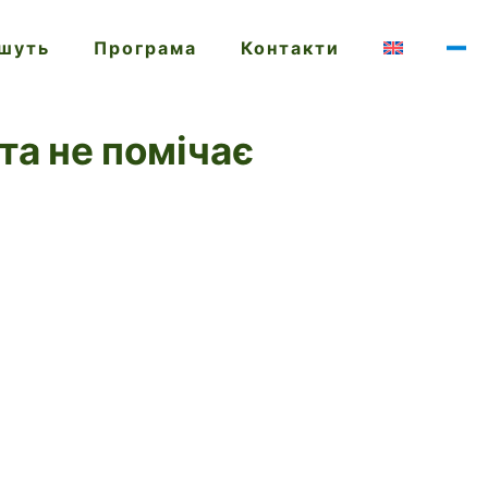
ишуть
Програма
Контакти
та не помічає