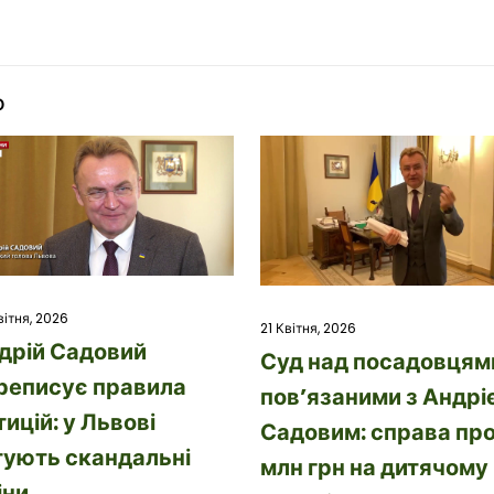
о
вітня, 2026
21 Квітня, 2026
дрій Садовий
Суд над посадовцям
реписує правила
пов’язаними з Андрі
тицій: у Львові
Садовим: справа про
тують скандальні
млн грн на дитячому
іни