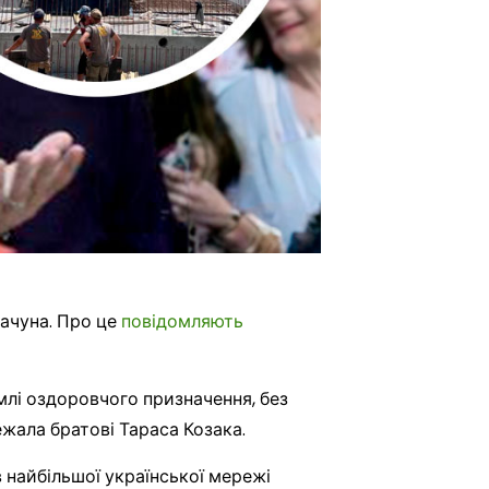
рачуна. Про це
повідомляють
млі оздоровчого призначення, без
жала братові Тараса Козака.
ів найбільшої української мережі