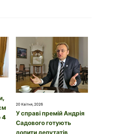
и,
20 Квітня, 2026
єм
У справі премій Андрія
 4
Садового готують
допити депутатів