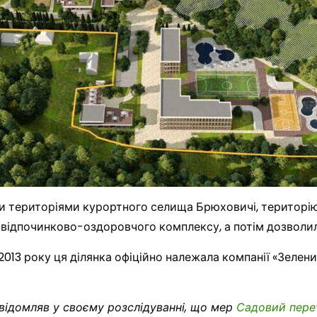
ми територіями курортного селища Брюховичі, територі
 відпочинково-оздоровчого комплексу, а потім дозволи
013 року ця ділянка офіційно належала компанії «Зелени
відомляв у своєму розслідуванні, що мер
Садовий перет