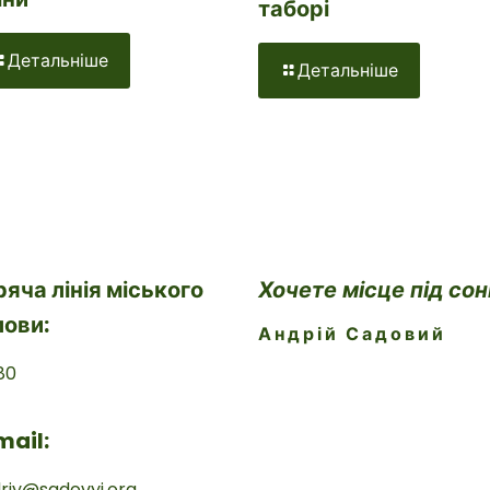
таборі
Детальніше
Детальніше
ряча лінія міського
Хочете місце під со
лови:
Андрій Садовий
80
mail:
riy@sadovyi.org