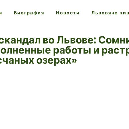
я
Биография
Новости
Львовяне пи
скандал во Львове: Сом
полненные работы и рас
счаных озерах»