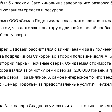
был бы плохим. Зато чиновница заверила, что развозка 
льзованием средств и ресурсов.
ирмы ООО «Семар Подолье», рассказал, что сложность з
том, что даже «экскаватору с длинной стрелой проблем
берегу озера.
дрей Садовый рассчитался с винничанами за выполненн
за подрядчиком Сикорой во второй половине июля. А 16
ритории парка «Песчаные озера». Ожидаемая стоимость
ра взялся за очистку семи озер за 1,200,000 гривен, а 
га озера — за миллион. А самое интересное то, что тен
с «Семар Подолье» за предоставленные услуги? Неужел
ца Александра Сладкова умела считать, сколько гривен