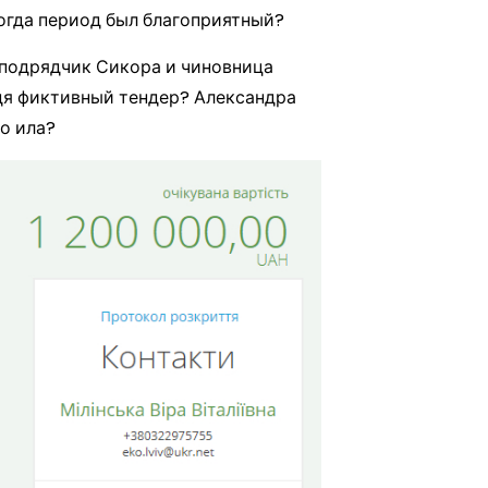
тогда период был благоприятный?
и подрядчик Сикора и чиновница
одя фиктивный тендер? Александра
о ила?