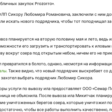
бличных закупок Prozorro».
ФЛП Сикору Любомира Романовича, заключили с ним дог
чали искать нового подрядчика, чтобы тот поподчищал з
ывоз планируется на вторую половину мая и лето, ведь 
можности его загрузить и транспортировать к иловым 
ву вокруг озера под открытым небом, ничем его не прик
ил превратился в болото, однако, несмотря на информа
алы
. Также видно, что новый подрядчик выскребает со д
е захотел выбрать подрядчик Любомир Сикора.
коры услуги по вывозу ила предоставляет ООО «Семар 
ница не объяснила. После вывоза ила Микитчак планир
ие уничтоженных берегов озера, которые уничтожил п
достаточно, чтобы все работы выполнить качественно, 