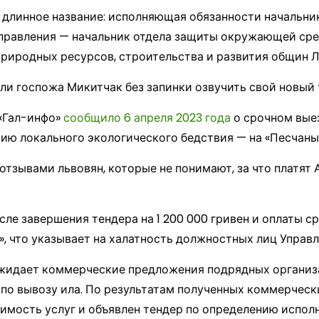
 длинное название: исполняющая обязанности начальни
управления — начальник отдела защиты окружающей сре
риродных ресурсов, строительства и развития общин Л
и госпожа Микитчак без запинки озвучить свой новый 
«Гал-инфо»
сообщило 6 апреля 2023 года
о срочном вые
ию локального экологического бедствия — на «Песчаные
тзывами львовян, которые не понимают, за что платят
сле завершения тендера на 1 200 000 гривен и оплаты с
», что указывает на халатность должностных лиц Управл
«ожидает коммерческие предложения подрядных организ
 по вывозу ила. По результатам полученных коммерчес
мость услуг и объявлен тендер по определению исполни