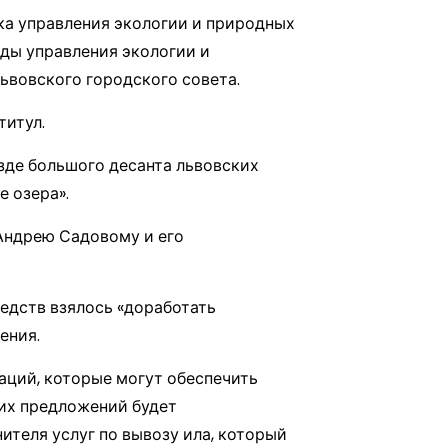
ка управления экологии и природных
ды управления экологии и
ьвовского городского совета.
титул.
зде большого десанта львовских
 озера».
 Андрею Садовому и его
редств взялось «доработать
ения.
аций, которые могут обеспечить
ких предложений будет
теля услуг по вывозу ила, который