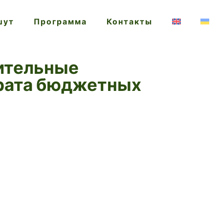
шут
Программа
Контакты
нительные
трата бюджетных