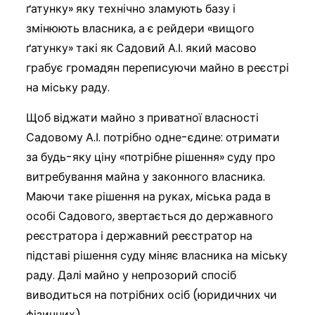
ґатунку» яку технічно зламують базу і
змінюють власника, а є рейдери «вищого
ґатунку» такі як Садовий А.І. який масово
грабує громадян переписуючи майно в реєстрі
на міську раду.
Щоб віджати майно з приватної власності
Садовому А.І. потрібно одне-єдине: отримати
за будь-яку ціну «потрібне рішення» суду про
витребування майна у законного власника.
Маючи таке рішення на руках, міська рада в
особі Садового, звертається до державного
реєстратора і державний реєстратор на
підставі рішення суду міняє власника на міську
раду. Далі майно у непрозорий спосіб
виводиться на потрібних осіб (юридичних чи
фізичних).