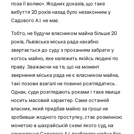
поза її волею». Жодних доказів, що таке
вибуття 20 років назад було незаконним у
Садового А.І. не має.
Тобто, не будучи власником майна більше 20
років, Львівська міська рада нахабно
звертається до суду з проханням забрати у
когось майно, яке належить якійсь людині по
праву. Зважаючи на те, що на момент
звернення міська рада не є власником майна,
такі позови взагалі не повинні розглядатись .
Однак, суди розглядають роками і таке явище
носить масовий характер. Саме останній
власник, який придбав майно за гроші не
зробивши жодного проступку, стає розмінною
монетою в шахрайській схемі якого суд, на
замовлення Садового А.І, позбавляє майна без