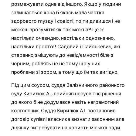
розмежувати одне від іншого. Якщо у людини
залишається хоча б якась мала частка
здорового глузду і совісті, то ти дивишся і не
можеш зрозуміти: як так можна? Це ж
настільки очевидно, настільки однозначно,
настільки просто!! Садовий і Пайонкевич, які
старанно змішують до невід’ємності біле з
чорним, роблять це не тому що у них
проблеми зі зором, а тому що їм так вигідно.
Під цим соусом, суддя Залізничного районного
суду Кирилюк А.І, прийняв несусвітнє рішення
до якого б не додумався навіть неграмотний
колгоспник. Суддя Кирилюк А.І. постановив:
договір купівлі власника визнати законним але
ділянку витребувати на користь міської ради.