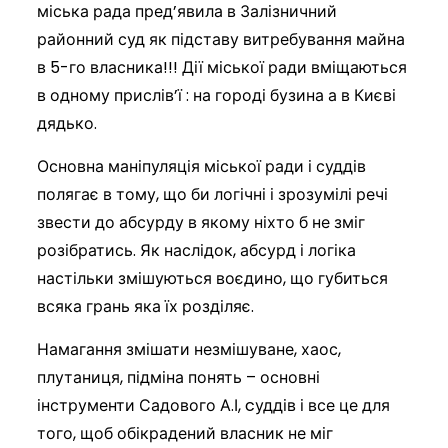
міська рада пред’явила в Залізничний
районний суд як підставу витребування майна
в 5-го власника!!! Дії міської ради вміщаються
в одному прислів’ї : на городі бузина а в Києві
дядько.
Основна маніпуляція міської ради і суддів
полягає в тому, що би логічні і зрозумілі речі
звести до абсурду в якому ніхто б не зміг
розібратись. Як наслідок, абсурд і логіка
настільки змішуються воєдино, що губиться
всяка грань яка їх розділяє.
Намагання змішати незмішуване, хаос,
плутаниця, підміна понять – основні
інструменти Садового А.І, cуддів і все це для
того, щоб обікрадений власник не міг