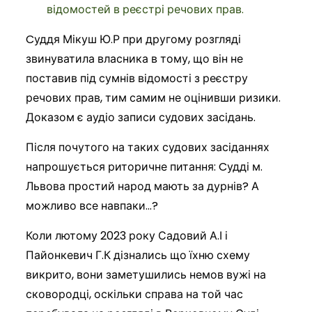
відомостей в реєстрі речових прав.
Cуддя Мікуш Ю.Р при другому розгляді
звинуватила власника в тому, що він не
поставив під сумнів відомості з реєстру
речових прав, тим самим не оцінивши ризики.
Доказом є аудіо записи судових засідань.
Після почутого на таких судових засіданнях
напрошується риторичне питання: Cудді м.
Львова простий народ мають за дурнів? А
можливо все навпаки…?
Коли лютому 2023 року Садовий А.І і
Пайонкевич Г.К дізнались що їхню схему
викрито, вони заметушились немов вужі на
сковородці, оскільки справа на той час