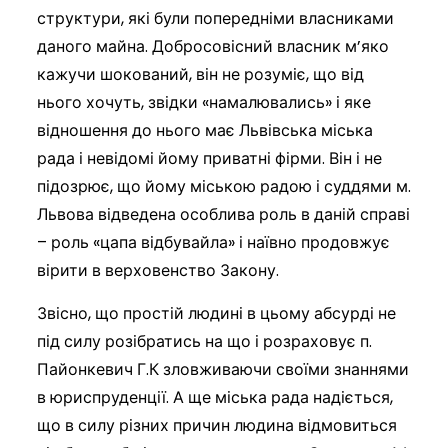
структури, які були попередніми власниками
даного майна. Добросовісний власник м’яко
кажучи шокований, він не розуміє, що від
нього хочуть, звідки «намалювались» і яке
відношення до нього має Львівська міська
рада і невідомі йому приватні фірми. Він і не
підозрює, що йому міською радою і суддями м.
Львова відведена особлива роль в даній справі
– роль «цапа відбувайла» і наївно продовжує
вірити в верховенство Закону.
Звісно, що простій людині в цьому абсурді не
під силу розібратись на що і розраховує п.
Пайонкевич Г.К зловживаючи своїми знаннями
в юриспруденції. А ще міська рада надіється,
що в силу різних причин людина відмовиться