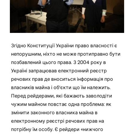
Згідно Конституції України право власності є
непорушним, ніхто не може протиправно бути
позбавлений цього права. З 2004 року в
Україні запрацював електронний реєстр
речових прав де вноситься інформація про
власників майна і об’єкти що їм належить.
Перед рейдерами, які бажають заволодіти
чужим майном повстає одна проблема: як
змінити законного власника майна в
електронному реєстрі речових прав на
потрібну їм особу. Є рейдери «нижчого