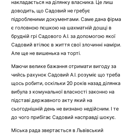
накладається на ділянку власника. Це лиш
доводить, що Садовий не гребує
підробленими документами. Саме дана фірма
є головною пєшкою на шахматній дошці в
брудній грі Садового А.І. за допомогою якої
Садовий втілює в життя свої злочинні наміри.
Але ще не вишенька на торті.
Маючи велике бажання отримати вигоду за
чийсь рахунок Садовий А.І. розуміє що треба
щось робити, оскільки 20 років назад ділянка
вибула з комунальної власності законно на
підставі державного акту який на
сьогоднішній день не визнано недійсним. І те
до чого прибігає Садовий насправді шокує.
Міська рада звертається в Львівський