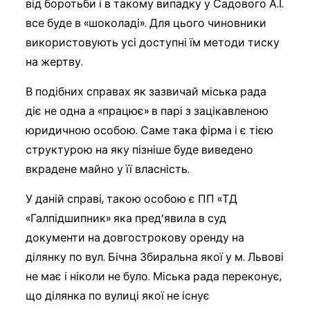
від боротьби і в такому випадку у Садового А.І.
все буде в «шоколаді». Для цього чиновники
використовують усі доступні їм методи тиску
на жертву.
В подібних справах як зазвичай міська рада
діє не одна а «працює» в парі з зацікавленою
юридичною особою. Саме така фірма і є тією
структурою на яку пізніше буде виведено
вкрадене майно у її власність.
У даній справі, такою особою є ПП «ТД
«Галпідшипник» яка пред’явила в суд
документи на довгострокову оренду на
ділянку по вул. Бічна Збиральна якої у м. Львові
не має і ніколи не було. Міська рада переконує,
що ділянка по вулиці якої не існує