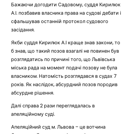
Бажаючи догодити Садовому, суддя Кирилюк
А.І. позбавив власника права на судові дебати і
сфальшував останній протокол судового
засідання.
Якби суддя Кирилюк А.І краще знав закони, то
б знав, що такий позов взагалі не повинен був
розглядатись по причині того, що Львівська
міська рада на момент подачі позову не була
власником. Натомість розглядався в судах 7
років. Як наслідок, абсурдний позов породив
абсурдне рішення.
Далі справа 2 рази переглядалась в
апеляційному суді.
Апеляційний суд м. Львова – це вотчина