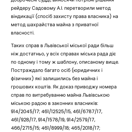
рейдеру Садовому А.І. перетворили метод
віндикації (спосіб захисту права власника) на
метод шахрайства майна з приватної
власності.
Таких справ в Львівської міської ради більш
ніж достатньо, у всіх справах міська рада діє
по одному і тому ж шаблону, описаному вище.
Постраждало багато осіб (юридичних і
фізичних) які залишились без майна і
грошових коштів. Як доказ приводжу номера
справ по витребуванню майна Львівською
міською радою в законних власників:
914/2045/17; 461/12525/15, 461/6787/17,
461/928/17, 914/1578/19, 914/2579/17,
466/2715/15; 461/8999/18; 465/2018/17;