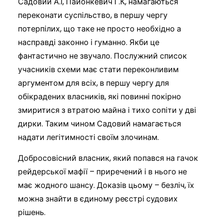
Садовий А.І, Пайонкевич Г.К, намагаються
переконати суспільство, в першу чергу
потерпілих, що таке не просто необхідно а
насправді законно і гуманно. Якби це
фантастично не звучало. Послужний список
учасників схеми має стати переконливим
аргументом для всіх, в першу чергу для
обікрадених власників, які повинні покірно
змиритися з втратою майна і тихо сопіти у дві
дирки. Таким чином Садовий намагається
надати легітимності своїм злочинам.
Добросовісний власник, який попався на гачок
рейдерської мафії – приречений і в нього не
має жодного шансу. Доказів цьому – безліч, їх
можна знайти в єдиному реєстрі судових
рішень.