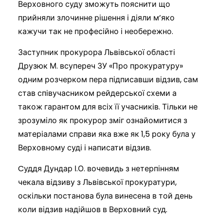
Верховного суду зможуть пояснити що
прийняли злочинне рішення і діяли м’яко
кажучи так не професійно і необережно.
Заступник прокурора Львівської області
Друзюк М. всупереч ЗУ «Про прокуратуру»
одним розчерком пера підписавши відзив, сам
став співучасником рейдерської схеми а
також гарантом для всіх її учасників. Тільки не
зрозуміло як прокурор зміг ознайомитися з
матеріалами справи яка вже як 1,5 року була у
Верховному суді і написати відзив.
Cуддя Дундар І.О. вочевидь з нетерпінням
чекала відзиву з Львівської прокуратури,
оскільки постанова була винесена в той день
коли відзив надійшов в Верховний суд.