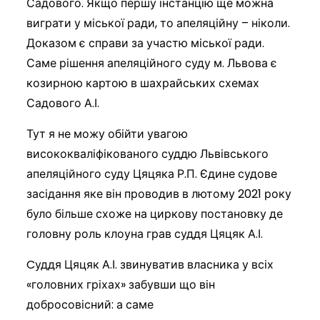
Садового. Якщо першу інстанцію ще можна
виграти у міської ради, то апеляційну – ніколи.
Доказом є справи за участю міської ради.
Саме рішення апеляційного суду м. Львова є
козирною картою в шахрайських схемах
Садового А.І.
Тут я не можу обійти увагою
висококваліфікованого суддю Львівського
апеляційного суду Цяцяка Р.П. Єдине судове
засідання яке він проводив в лютому 2021 року
було більше схоже на циркову постановку де
головну роль клоуна грав суддя Цяцяк А.І.
Cуддя Цяцяк А.І. звинуватив власника у всіх
«головних гріхах» забувши що він
добросовісний: а саме