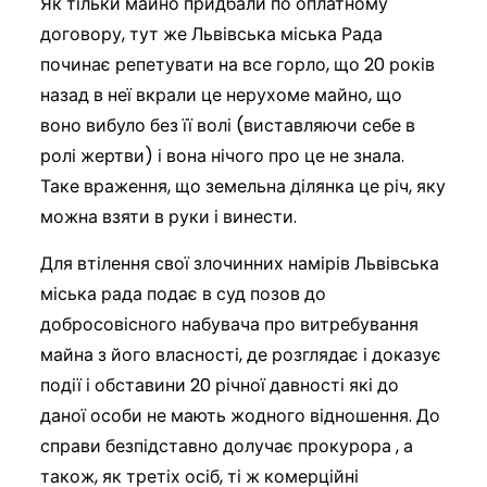
Як тільки майно придбали по оплатному
договору, тут же Львівська міська Рада
починає репетувати на все горло, що 20 років
назад в неї вкрали це нерухоме майно, що
воно вибуло без її волі (виставляючи себе в
ролі жертви) і вона нічого про це не знала.
Таке враження, що земельна ділянка це річ, яку
можна взяти в руки і винести.
Для втілення свої злочинних намірів Львівська
міська рада подає в суд позов до
добросовісного набувача про витребування
майна з його власності, де розглядає і доказує
події і обставини 20 річної давності які до
даної особи не мають жодного відношення. До
справи безпідставно долучає прокурора , а
також, як третіх осіб, ті ж комерційні