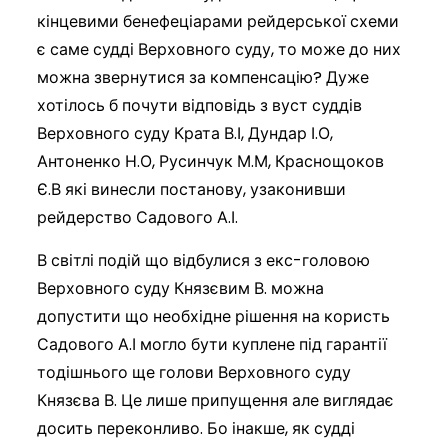
кінцевими бенефеціарами рейдерської схеми
є саме судді Верховного суду, то може до них
можна звернутися за компенсацію? Дуже
хотілось б почути відповідь з вуст суддів
Верховного суду Крата В.І, Дундар І.О,
Антоненко Н.О, Русинчук М.М, Краснощоков
Є.В які винесли постанову, узаконивши
рейдерство Садового А.І.
В світлі подій що відбулися з екс-головою
Верховного суду Князєвим В. можна
допустити що необхідне рішення на користь
Садового А.І могло бути куплене під гарантії
тодішнього ще голови Верховного суду
Князєва В. Це лише припущення але виглядає
досить переконливо. Бо інакше, як судді