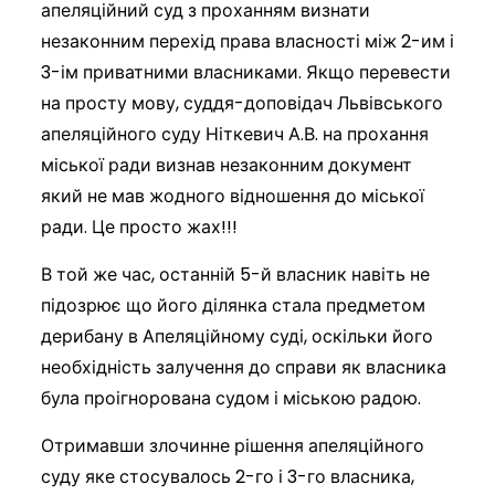
апеляційний суд з проханням визнати
незаконним перехід права власності між 2-им і
3-ім приватними власниками. Якщо перевести
на просту мову, суддя-доповідач Львівського
апеляційного суду Ніткевич А.В. на прохання
міської ради визнав незаконним документ
який не мав жодного відношення до міської
ради. Це просто жах!!!
В той же час, останній 5-й власник навіть не
підозрює що його ділянка стала предметом
дерибану в Апеляційному суді, оскільки його
необхідність залучення до справи як власника
була проігнорована судом і міською радою.
Отримавши злочинне рішення апеляційного
суду яке стосувалось 2-го і 3-го власника,