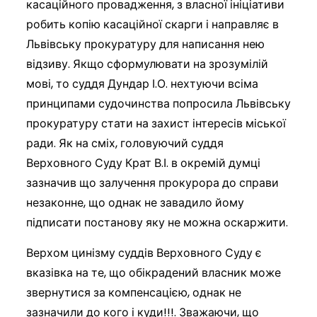
касаційного провадження, з власної ініціативи
робить копію касаційної скарги і направляє в
Львівську прокуратуру для написання нею
відзиву. Якщо сформулювати на зрозумілій
мові, то суддя Дундар І.О. нехтуючи всіма
принципами судочинства попросила Львівську
прокуратуру стати на захист інтересів міської
ради. Як на сміх, головуючий суддя
Верховного Суду Крат В.І. в окремій думці
зазначив що залучення прокурора до справи
незаконне, що однак не завадило йому
підписати постанову яку не можна оскаржити.
Верхом цинізму суддів Верховного Суду є
вказівка на те, що обікрадений власник може
звернутися за компенсацією, однак не
зазначили до кого і куди!!!. Зважаючи, що