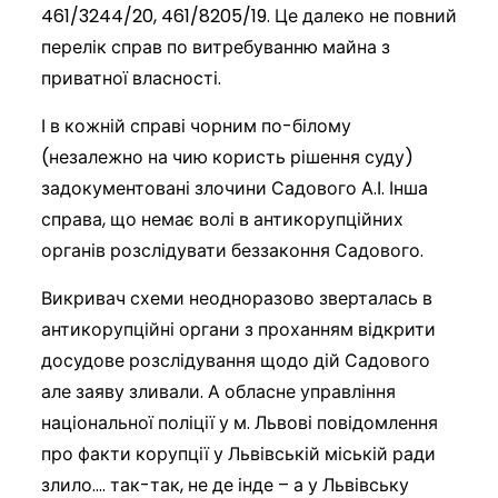
461/3244/20, 461/8205/19. Це далеко не повний
перелік справ по витребуванню майна з
приватної власності.
І в кожній справі чорним по-білому
(незалежно на чию користь рішення суду)
задокументовані злочини Садового А.І. Інша
справа, що немає волі в антикорупційних
органів розслідувати беззаконня Садового.
Викривач схеми неодноразово зверталась в
антикорупційні органи з проханням відкрити
досудове розслідування щодо дій Садового
але заяву зливали. А обласне управління
національної поліції у м. Львові повідомлення
про факти корупції у Львівській міській ради
злило…. так-так, не де інде – а у Львівську