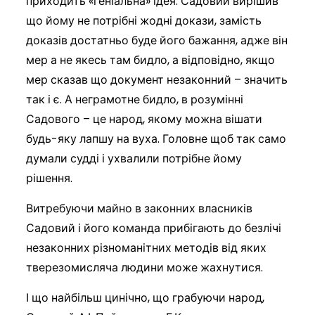
приходить «геніальна» ідея. Садовий вирішив
що йому не потрібні жодні докази, замість
доказів достатньо буде його бажання, адже він
мер а не якесь там бидло, а відповідно, якщо
мер сказав що документ незаконний – значить
так і є. А неграмотне бидло, в розумінні
Садового – це народ, якому можна вішати
будь-яку лапшу на вуха. Головне щоб так само
думали судді і ухвалили потрібне йому
рішення.
Витребуючи майно в законних власників
Садовий і його команда прибігають до безлічі
незаконних різноманітних методів від яких
тверезомисляча людини може жахнутися.
І що найбільш цинічно, що грабуючи народ,