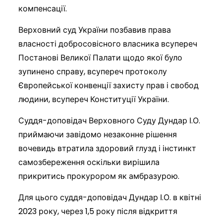
компенсації.
Верховний суд України позбавив права
власності добросовісного власника всупереч
Постанові Великої Палати щодо якої було
зупинено справу, всупереч протоколу
Європейської конвенції захисту прав і свобод
людини, всупереч Конституції України.
Суддя-доповідач Верховного Суду Дундар І.О.
приймаючи завідомо незаконне рішення
вочевидь втратила здоровий глузд і інстинкт
самозбереження оскільки вирішила
прикритись прокурором як амбразурою.
Для цього суддя-доповідач Дундар І.О. в квітні
2023 року, через 1,5 року після відкриття