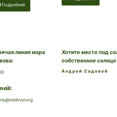
Подробней
рячая линия мэра
Хотите место под со
вова:
собственное солнце
Андрей Садовой
80
mail:
riy@sadovyi.org