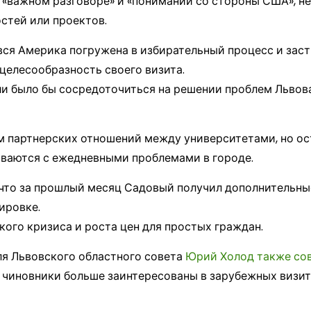
«важном разговоре» и «понимании со стороны США», не
стей или проектов.
вся Америка погружена в избирательный процесс и засты
целесообразность своего визита.
ли было бы сосредоточиться на решении проблем Львова
 партнерских отношений между университетами, но ос
ваются с ежедневными проблемами в городе.
что за прошлый месяц Садовый получил дополнительные
ировке.
ого кризиса и роста цен для простых граждан.
еля Львовского областного совета
Юрий Холод также со
е чиновники больше заинтересованы в зарубежных визит