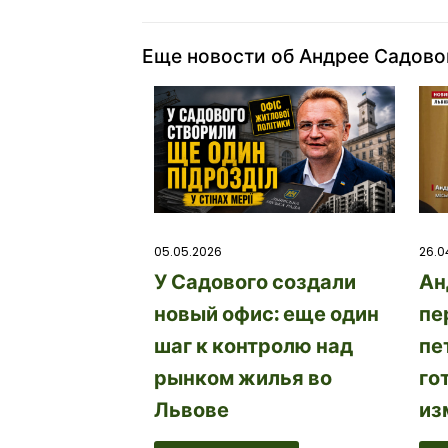
Еще новости об Андрее Садов
26.0
05.05.2026
Ан
У Садового создали
пе
новый офис: еще один
пе
шаг к контролю над
го
рынком жилья во
из
Львове