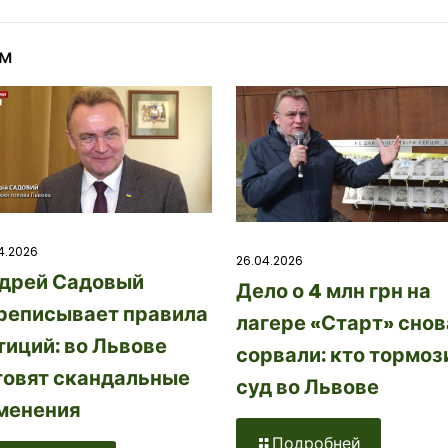
ом
4.2026
26.04.2026
дрей Садовый
Дело о 4 млн грн на
реписывает правила
лагере «Старт» снов
тиций: во Львове
сорвали: кто тормоз
товят скандальные
суд во Львове
менения
Подробней