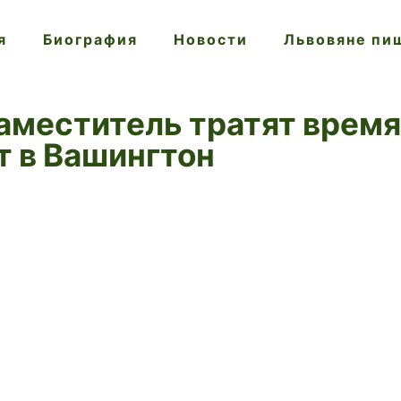
я
Биография
Новости
Львовяне пи
заместитель тратят время
т в Вашингтон