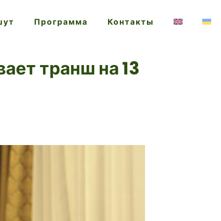
шут
Программа
Контакты
ает транш на 13