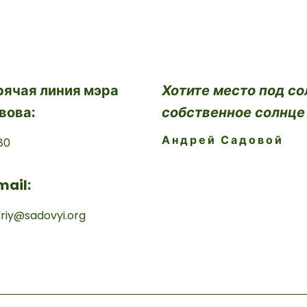
рячая линия мэра
Хотите место под со
вова:
собственное солнце
Андрей Садовой
80
mail:
riy@sadovyi.org