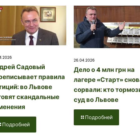
4.2026
26.04.2026
дрей Садовый
Дело о 4 млн грн на
реписывает правила
лагере «Старт» снов
тиций: во Львове
сорвали: кто тормоз
товят скандальные
суд во Львове
менения
Подробней
Подробней