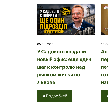
26.0
05.05.2026
Ан
У Садового создали
пе
новый офис: еще один
пе
шаг к контролю над
го
рынком жилья во
из
Львове
Подробней