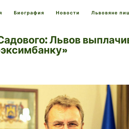
я
Биография
Новости
Львовяне пи
Садового: Львов выплачив
рэксимбанку»