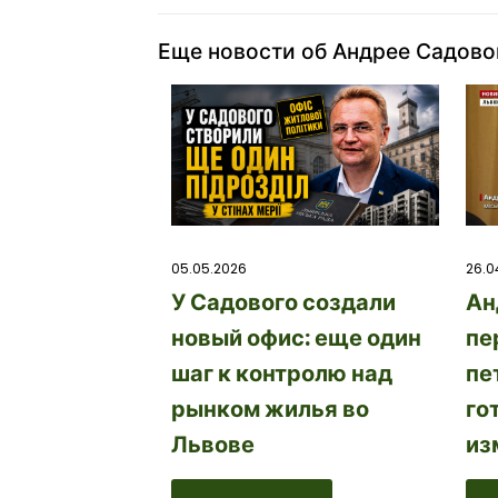
Еще новости об Андрее Садов
26.0
05.05.2026
Ан
У Садового создали
пе
новый офис: еще один
пе
шаг к контролю над
го
рынком жилья во
из
Львове