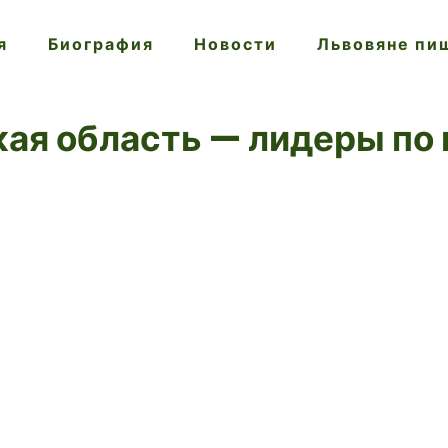
я
Биография
Новости
Львовяне пи
кая область — лидеры по 