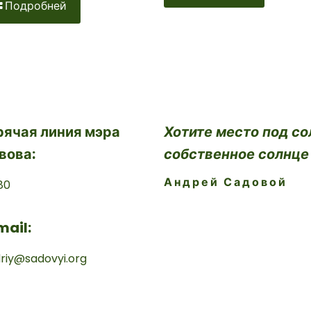
Подробней
рячая линия мэра
Хотите место под со
вова:
собственное солнце
Андрей Садовой
80
mail:
riy@sadovyi.org