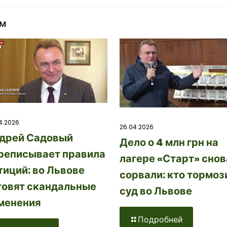
ом
4.2026
26.04.2026
дрей Садовый
Дело о 4 млн грн на
реписывает правила
лагере «Старт» снов
тиций: во Львове
сорвали: кто тормоз
товят скандальные
суд во Львове
менения
Подробней