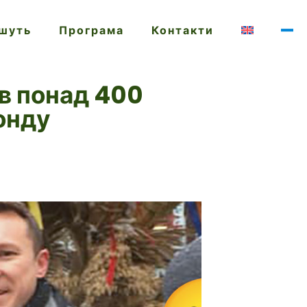
ишуть
Програма
Контакти
в понад 400
онду