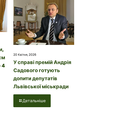
и,
20 Квітня, 2026
єм
У справі премій Андрія
 4
Садового готують
допити депутатів
Львівської міськради
Детальніше