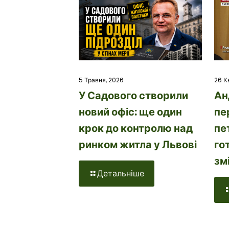
26 К
5 Травня, 2026
Ан
У Садового створили
пе
новий офіс: ще один
пе
крок до контролю над
го
ринком житла у Львові
зм
Детальніше