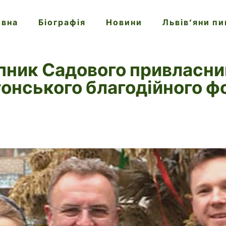
овна
Біографія
Новини
Львів’яни п
пник Садового привласни
тонського благодійного ф