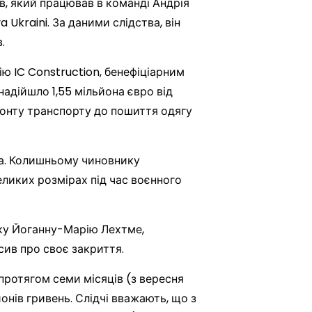
в, який працював в команді Андрія
 Ukraini. За даними слідства, він
.
ю IC Construction, бенефіціарним
надійшло 1,55 мільйона євро від
монту транспорту до пошиття одягу
а. Колишньому чиновнику
ликих розмірах під час воєнного
тку Йоганну-Марію Лехтме,
осив про своє закриття.
 протягом семи місяців (з вересня
нів гривень. Слідчі вважають, що з