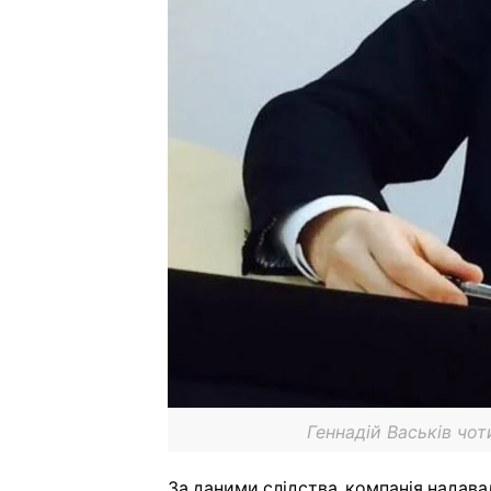
Геннадій Васьків чо
За даними слідства, компанія надава