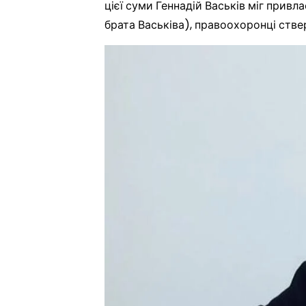
цієї суми Геннадій Васьків міг прив
брата Васьківа), правоохоронці стве