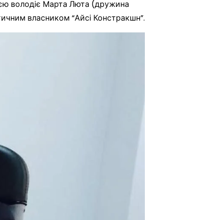
нією володіє Марта Люта (дружина
тичним власником “Айсі Констракшн”.