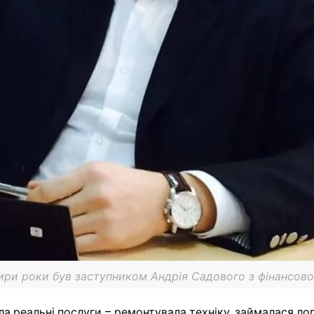
тири роки був заступником Андрія Садового з фінансов
ла реальні послуги – ремонтувала техніку, займалася л