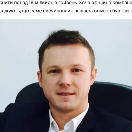
ласнити понад 18 мільйонів гривень. Хоча офіційно компа
рджують, що саме ексчиновник львівської мерії був фак