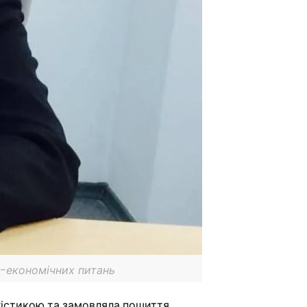
о-економічних питань
огістикою та замовляла пошиття