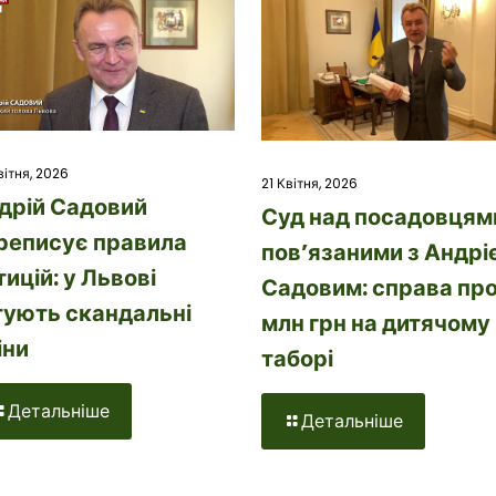
вітня, 2026
21 Квітня, 2026
дрій Садовий
Суд над посадовцям
реписує правила
пов’язаними з Андрі
тицій: у Львові
Садовим: справа про
тують скандальні
млн грн на дитячому
іни
таборі
Детальніше
Детальніше