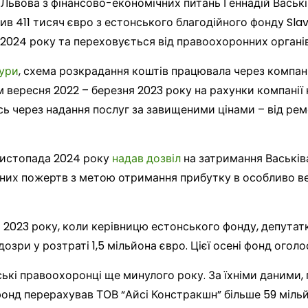
Львова з фінансово-економічних питань Геннадій Ваські
ив 411 тисяч євро з естонського благодійного фонду Slava
 2024 року та переховується від правоохоронних органів
тури
, схема розкрадання коштів працювала через компані
 вересня 2022 – березня 2023 року на рахунки компанії 
ь через надання послуг за завищеними цінами – від ре
листопада 2024 року
надав дозвіл
на затримання Васьків
них пожертв з метою отримання прибутку в особливо ве
і 2023 року, коли керівницю естонського фонду, депута
дозри у розтраті 1,5 мільйона євро. Цієї осені фонд огол
ські правоохоронці ще минулого року. За їхніми даними,
онд перерахував ТОВ “Айсі Констракшн” більше 59 мільйо