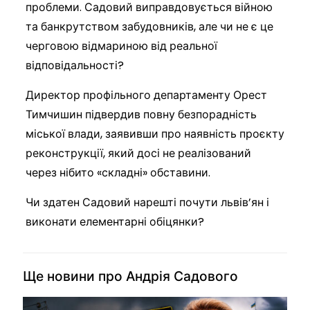
проблеми. Садовий виправдовується війною
та банкрутством забудовників, але чи не є це
черговою відмариною від реальної
відповідальності?
Директор профільного департаменту Орест
Тимчишин підвердив повну безпорадність
міської влади, заявивши про наявність проєкту
реконструкції, який досі не реалізований
через нібито «складні» обставини.
Чи здатен Садовий нарешті почути львів’ян і
виконати елементарні обіцянки?
Ще новини про Андрія Садового