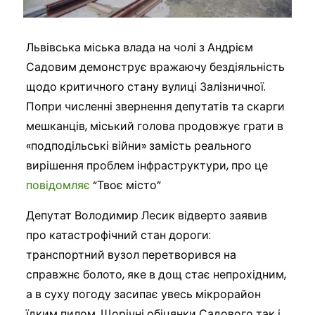
Львівська міська влада на чолі з Андрієм
Садовим демонструє вражаючу бездіяльність
щодо критичного стану вулиці Залізничної.
Попри численні звернення депутатів та скарги
мешканців, міський голова продовжує грати в
«подподільські війни» замість реального
вирішення проблем інфраструктури, про це
повідомляє
“Твоє місто”
Депутат Володимир Лесик відверто заявив
про катастрофічний стан дороги:
транспортний вузол перетворився на
справжнє болото, яке в дощ стає непрохідним,
а в суху погоду засипає увесь мікрорайон
їдким пилом. Щорічні обіцянки Садового так і