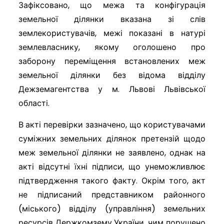
Зафіксовано, що межа та конфігурація
земельної ділянки вказана зі слів
землекористувачів, межі показані в натурі
землевласнику, якому оголошено про
заборону переміщення встановлених меж
земельної ділянки без відома відділу
Дежземагентства у м. Львові Львівської
області.
В акті перевірки зазначено, що користувачами
суміжних земельних ділянок претензій щодо
меж земельної ділянки не заявлено, однак на
акті відсутні їхні підписи, що унеможливлює
підтвердження такого факту. Окрім того, акт
не підписаний представником районного
(міського) відділу (управління) земельних
ресурсів Держкомзему України, чим порушено