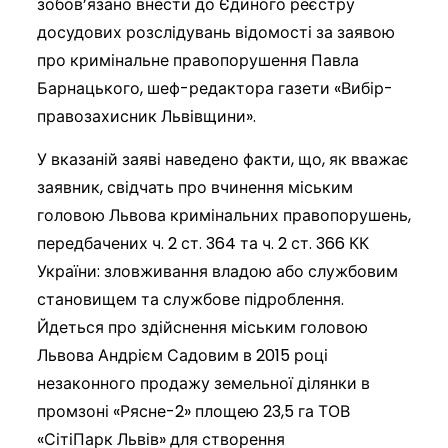
зобов’язано внести до Єдиного реєстру
досудових розслідувань відомості за заявою
про кримінальне правопорушення Павла
Барнацького, шеф-редактора газети «Вибір-
правозахисник Львівщини».
У вказаній заяві наведено факти, що, як вважає
заявник, свідчать про вчинення міським
головою Львова кримінальних правопорушень,
передбачених ч. 2 ст. 364 та ч. 2 ст. 366 КК
України: зловживання владою або службовим
становищем та службове підроблення.
Йдеться про здійснення міським головою
Львова Андрієм Садовим в 2015 році
незаконного продажу земельної ділянки в
промзоні «Рясне-2» площею 23,5 га ТОВ
«СітіПарк Львів» для створення