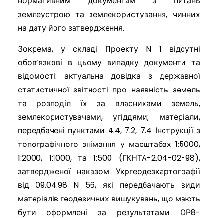
нормативним документам з питань
землеустрою та землекористування, чинних
на дату його затвердження.
Зокрема, у складі Проекту N 1 відсутні
обов’язкові в цьому випадку документи та
відомості: актуальна довідка з державної
статистичної звітності про наявність земель
та розподіл їх за власниками земель,
землекористувачами, угіддями; матеріали,
передбачені пунктами 4.4, 7.2, 7.4 Інструкції з
топографічного знімання у масштабах 1:5000,
1:2000, 1:1000, та 1:500 (ГКНТА-2.04-02-98),
затвердженої наказом Укргеодезкартографії
від 09.04.98 N 56, які передбачають види
матеріалів геодезичних вишукувань, що мають
бути оформлені за результатами ОР8-