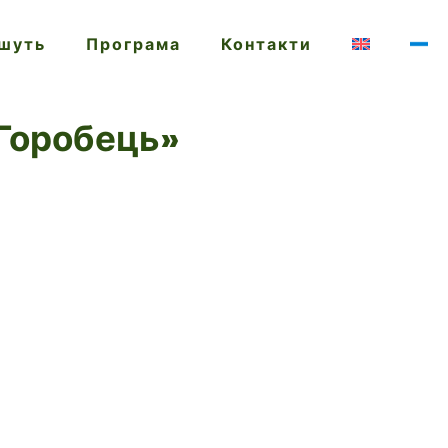
ишуть
Програма
Контакти
«Горобець»