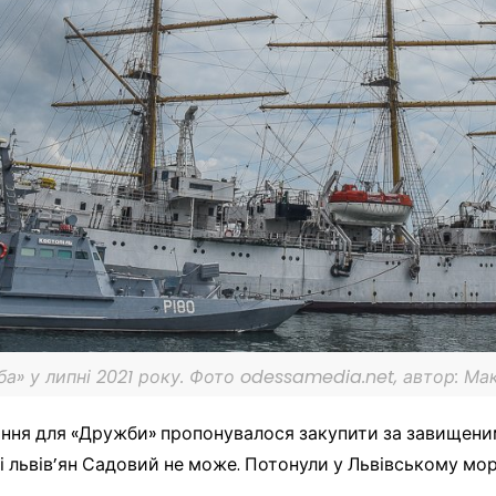
а» у липні 2021 року. Фото odessamedia.net, автор: М
ння для «Дружби» пропонувалося закупити за завищеним
і львів’ян Садовий не може. Потонули у Львівському мор