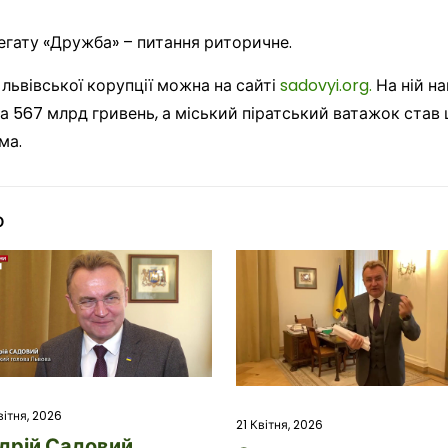
егату «Дружба» – питання риторичне.
 львівської корупції можна на сайті
sadovyi.org.
На ній на
 на 567 млрд гривень, а міський піратський ватажок ста
ма.
о
вітня, 2026
21 Квітня, 2026
дрій Садовий