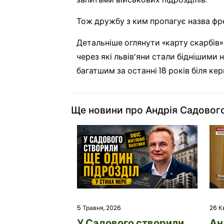
Тож дружбу з ким пропагує назва фр
Детальніше оглянути «карту скарбів»
через які львів’яни стали біднішими
багатшим за останні 18 років біля кер
Ще новини про Андрія Садовог
26 К
5 Травня, 2026
Ан
У Садового створили