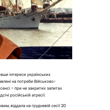
ивши інтереси українських
равлені на потреби Військово-
 сенсі – при не закритих запитах
січі російській агресії.
вим, віддала на грудневій сесії 20