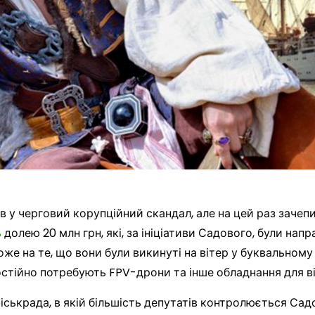
 у черговий корупційний скандал, але на цей раз зачеп
ь
долею 20 млн грн, які, за ініціативи Садового, були нап
хоже на те, що вони були викинуті на вітер у буквальному
постійно потребують FPV-дрони та інше обладнання для від
іськрада, в якій більшість депутатів контролюється Садо